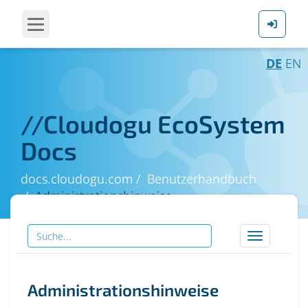
DE
EN
//
Cloudogu EcoSystem
Docs
docs.cloudogu.com
Benutzerhandbuch
Administrationshinweise
Toggle
navigation
Administrationshinweise