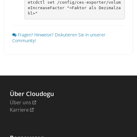
etcdctl 
set
 /config/ces-exporter/volum
eIncreaseFactor 
"<Faktor als Dezimalza
hl>"
Fragen? Hinweise? Diskutieren Sie in unserer
Community!