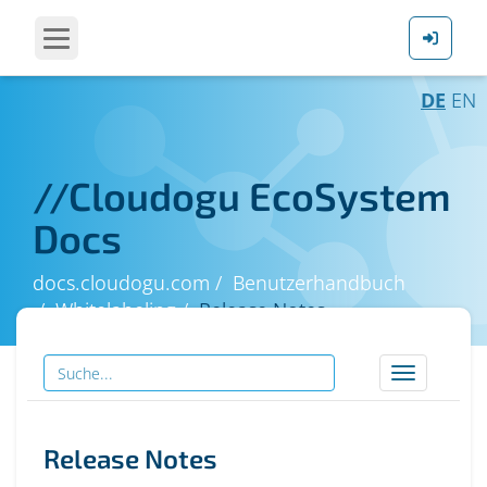
DE
EN
//
Cloudogu EcoSystem
Docs
docs.cloudogu.com
Benutzerhandbuch
Whitelabeling
Release Notes
Toggle
navigation
Release Notes