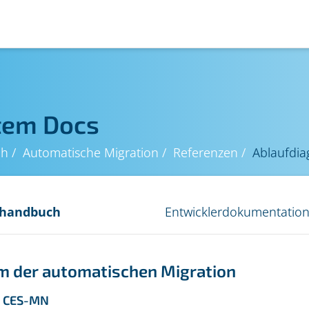
tem Docs
ch
Automatische Migration
Referenzen
Ablaufdia
rhandbuch
Entwicklerdokumentatio
 der automatischen Migration
> CES-MN