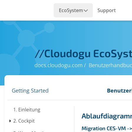
//
Cloudogu EcoSys
docs.cloudogu.com
Benutzerhandbu
Getting Started
Benutze
1.
Einleitung
Ablaufdiagramm
2.
Cockpit
Migration CES-VM -