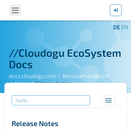
DE
EN
//
Cloudogu EcoSystem
Docs
docs.cloudogu.com
Benutzerhandbuch
Nexus
Release Notes
Toggle
navigation
Release Notes