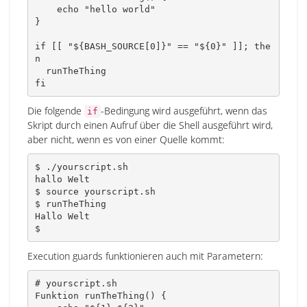
echo
"hello world"
}
if
[
[
"
${
BASH_SOURCE
[
0
]
}
"
==
"
${0}
"
]
]
;
the
n
fi
Die folgende
-Bedingung wird ausgeführt, wenn das
if
Skript durch einen Aufruf über die Shell ausgeführt wird,
aber nicht, wenn es von einer Quelle kommt:
$ ./yourscript.sh

hallo Welt

$ 
source
 yourscript.sh

$ runTheThing

Hallo Welt

$
Execution guards funktionieren auch mit Parametern:
# yourscript.sh
Funktion 
runTheThing
(
)
{