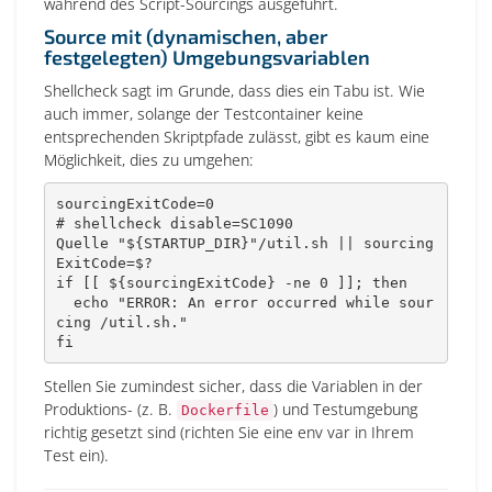
während des Script-Sourcings ausgeführt.
Source mit (dynamischen, aber
festgelegten) Umgebungsvariablen
Shellcheck sagt im Grunde, dass dies ein Tabu ist. Wie
auch immer, solange der Testcontainer keine
entsprechenden Skriptpfade zulässt, gibt es kaum eine
Möglichkeit, dies zu umgehen:
sourcingExitCode
=
0
# shellcheck disable=SC1090
Quelle 
"
${STARTUP_DIR}
"
/util.sh 
||
sourcing
ExitCode
=
$?
if
[
[
${sourcingExitCode}
 -ne 
0
]
]
;
then
echo
"ERROR: An error occurred while sour
cing /util.sh."
fi
Stellen Sie zumindest sicher, dass die Variablen in der
Produktions- (z. B.
) und Testumgebung
Dockerfile
richtig gesetzt sind (richten Sie eine env var in Ihrem
Test ein).