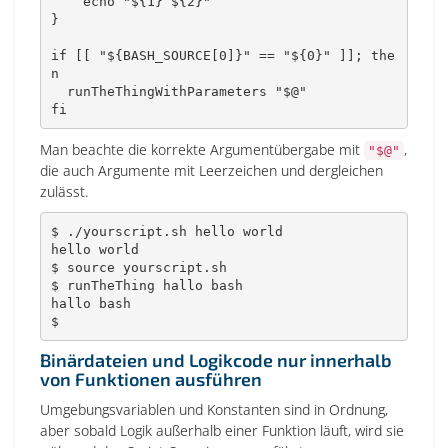
echo
"
${1}
${2}
"
}
if
[
[
"
${
BASH_SOURCE
[
0
]
}
"
==
"
${0}
"
]
]
;
the
n
  runTheThingWithParameters 
"
$@
"
fi
Man beachte die korrekte Argumentübergabe mit
,
"$@"
die auch Argumente mit Leerzeichen und dergleichen
zulässt.
$ ./yourscript.sh hello world

hello world

$ 
source
 yourscript.sh

$ runTheThing hallo 
bash
hallo 
bash
$
Binärdateien und Logikcode nur innerhalb
von Funktionen ausführen
Umgebungsvariablen und Konstanten sind in Ordnung,
aber sobald Logik außerhalb einer Funktion läuft, wird sie