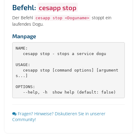
Befehl:
cesapp stop
Der Befehl
stoppt ein
cesapp stop <Doguname>
laufendes Dogu.
Manpage
NAME:

   cesapp stop - stops a service dogu

USAGE:

   cesapp stop [command options] [argument
s...]

OPTIONS:

   --help, -h  show help (default: false)
Fragen? Hinweise? Diskutieren Sie in unserer
Community!