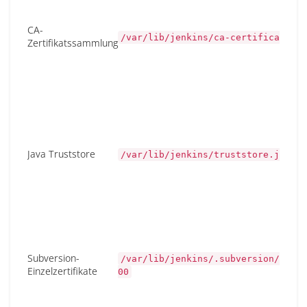
CA-
/var/lib/jenkins/ca-certificates.c
Zertifikatssammlung
Java Truststore
/var/lib/jenkins/truststore.jks
Subversion-
/var/lib/jenkins/.subversion/cert-
Einzelzertifikate
00