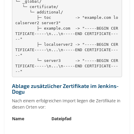
└─ _global/

   └─ certificate/

      └─ additional/

         ├─ toc          -> "example.com lo
calserver2 server3"

         ├─ example.com  -> "-----BEGIN CER
TIFICATE-----\n...\n-----END CERTIFICATE---
--"

         ├─ localserver2 -> "-----BEGIN CER
TIFICATE-----\n...\n-----END CERTIFICATE---
--"

         └─ server3      -> "-----BEGIN CER
TIFICATE-----\n...\n-----END CERTIFICATE---
--"
Ablage zusätzlicher Zertifikate im Jenkins-
Dogu
Nach einem erfolgreichen Import liegen die Zertifikate in
diesen Orten vor:
Name
Dateipfad