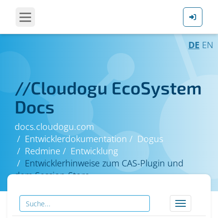
DE
EN
//
Cloudogu EcoSystem
Docs
docs.cloudogu.com
Entwicklerdokumentation
Dogus
Redmine
Entwicklung
Entwicklerhinweise zum CAS-Plugin und
dem Session-Store
Toggle
navigation