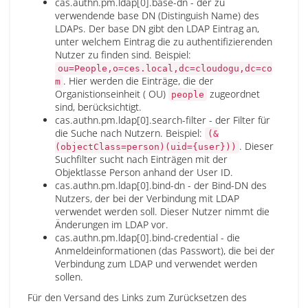
cas.authn.pm.ldap[0].base-dn - der zu
verwendende base DN (Distinguish Name) des
LDAPs. Der base DN gibt den LDAP Eintrag an,
unter welchem Eintrag die zu authentifizierenden
Nutzer zu finden sind. Beispiel:
ou=People,o=ces.local,dc=cloudogu,dc=co
. Hier werden die Einträge, die der
m
Organistionseinheit ( OU)
zugeordnet
people
sind, berücksichtigt.
cas.authn.pm.ldap[0].search-filter - der Filter für
die Suche nach Nutzern. Beispiel:
(&
. Dieser
(objectClass=person)(uid={user}))
Suchfilter sucht nach Einträgen mit der
Objektlasse Person anhand der User ID.
cas.authn.pm.ldap[0].bind-dn - der Bind-DN des
Nutzers, der bei der Verbindung mit LDAP
verwendet werden soll. Dieser Nutzer nimmt die
Änderungen im LDAP vor.
cas.authn.pm.ldap[0].bind-credential - die
Anmeldeinformationen (das Passwort), die bei der
Verbindung zum LDAP und verwendet werden
sollen.
Für den Versand des Links zum Zurücksetzen des