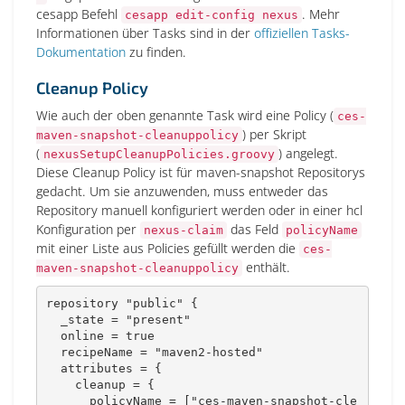
cesapp Befehl
. Mehr
cesapp edit-config nexus
Informationen über Tasks sind in der
offiziellen Tasks-
Dokumentation
zu finden.
Cleanup Policy
Wie auch der oben genannte Task wird eine Policy (
ces-
) per Skript
maven-snapshot-cleanuppolicy
(
) angelegt.
nexusSetupCleanupPolicies.groovy
Diese Cleanup Policy ist für maven-snapshot Repositorys
gedacht. Um sie anzuwenden, muss entweder das
Repository manuell konfiguriert werden oder in einer hcl
Konfiguration per
das Feld
nexus-claim
policyName
mit einer Liste aus Policies gefüllt werden die
ces-
enthält.
maven-snapshot-cleanuppolicy
repository "public" {

  _state = "present"

  online = true

  recipeName = "maven2-hosted"

  attributes = {

    cleanup = {

      policyName = ["ces-maven-snapshot-cle