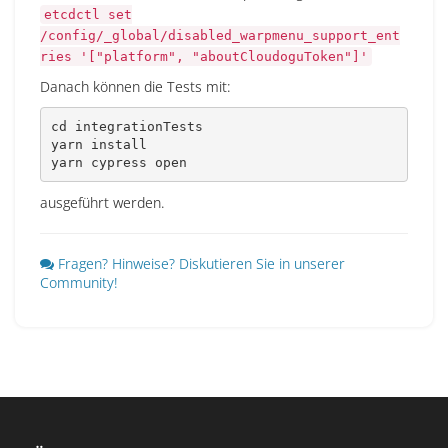
etcdctl set
/config/_global/disabled_warpmenu_support_ent
ries '["platform", "aboutCloudoguToken"]'
Danach können die Tests mit:
cd
yarn
install
yarn
 cypress 
open
ausgeführt werden.
Fragen? Hinweise? Diskutieren Sie in unserer
Community!