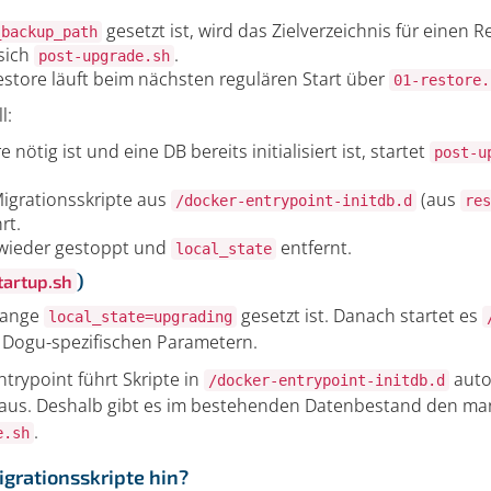
gesetzt ist, wird das Zielverzeichnis für einen R
_backup_path
sich
.
post-upgrade.sh
estore läuft beim nächsten regulären Start über
01-restore.
l:
nötig ist und eine DB bereits initialisiert ist, startet
post-u
grationsskripte aus
(aus
/docker-entrypoint-initdb.d
res
rt.
wieder gestoppt und
entfernt.
local_state
)
tartup.sh
lange
gesetzt ist. Danach startet es
local_state=upgrading
 Dogu-spezifischen Parametern.
Entrypoint führt Skripte in
auto
/docker-entrypoint-initdb.d
ng aus. Deshalb gibt es im bestehenden Datenbestand den ma
.
e.sh
rationsskripte hin?