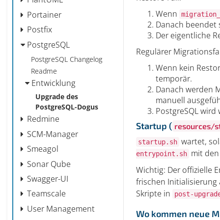
Wenn
Portainer
migration
Danach beendet 
Postfix
Der eigentliche R
PostgreSQL
Regulärer Migrationsfal
PostgreSQL Changelog
Wenn kein Restore 
Readme
temporär.
Entwicklung
Danach werden Mi
Upgrade des
manuell ausgefüh
PostgreSQL-Dogus
PostgreSQL wird 
Redmine
Startup (
resources/s
SCM-Manager
wartet, so
startup.sh
Smeagol
mit den
entrypoint.sh
Sonar Qube
Wichtig: Der offizielle 
Swagger-UI
frischen Initialisieru
Skripte in
Teamscale
post-upgrad
User Management
Wo kommen neue Mig