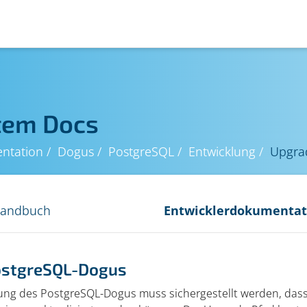
tem Docs
ntation
Dogus
PostgreSQL
Entwicklung
Upgra
handbuch
Entwicklerdokumentat
ostgreSQL-Dogus
lung des PostgreSQL-Dogus muss sichergestellt werden, da