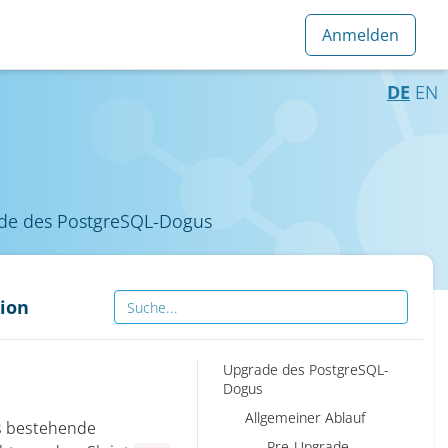
DE
EN
de des PostgreSQL-Dogus
ion
Upgrade des PostgreSQL-
Dogus
Allgemeiner Ablauf
ss bestehende
Pre-Upgrade