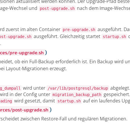
rsionen aktualisiert werden können. Der Upgrade-Pfad best
mage-Wechsel und
nach dem Image-Wechse
post-upgrade.sh
d zuerst im alten Container
ausgeführt. Da
pre-upgrade.sh
ausgeführt. Gleichzeitig startet
d
ost-upgrade.sh
startup.sh
.
)
rces/pre-upgrade.sh
eidet, ob ein Full-Backup erforderlich ist. Ein Backup wird 
ei Layout-Migrationen erzeugt.
wird unter
abgelegt
g_dumpall
/var/lib/postgresql/backup
ird in der Config unter
gespeichert
migration_backup_path
wird gesetzt, damit
auf ein laufendes Up
rading
startup.sh
)
urces/post-upgrade.sh
scheidet zwischen Restore-Fall und regulären Migrationen.