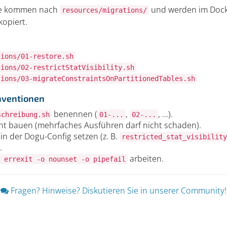
te kommen nach
und werden im Dock
resources/migrations/
kopiert.
tions/01-restore.sh
tions/02-restrictStatVisibility.sh
tions/03-migrateConstraintsOnPartitionedTables.sh
nventionen
benennen (
,
, ...).
schreibung.sh
01-...
02-...
nt bauen (mehrfaches Ausführen darf nicht schaden).
n der Dogu-Config setzen (z. B.
restricted_stat_visibility
.
arbeiten.
 errexit -o nounset -o pipefail
Fragen? Hinweise? Diskutieren Sie in unserer Community!