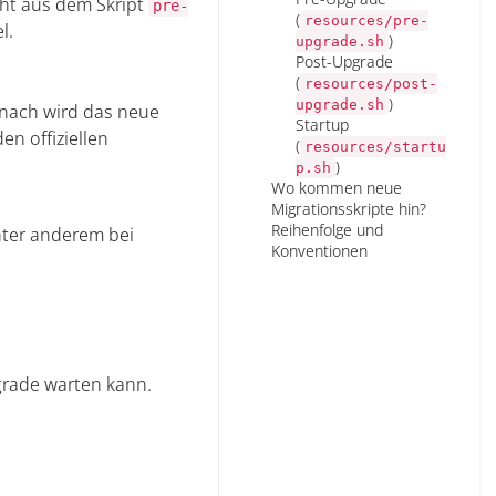
eht aus dem Skript
pre-
(
resources/pre-
l.
)
upgrade.sh
Post-Upgrade
(
resources/post-
)
upgrade.sh
nach wird das neue
Startup
en offiziellen
(
resources/startu
)
p.sh
Wo kommen neue
Migrationsskripte hin?
Reihenfolge und
unter anderem bei
Konventionen
.
.
grade warten kann.