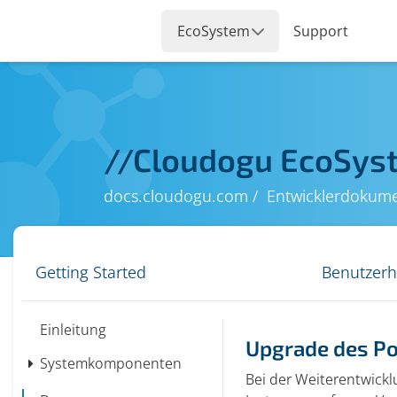
//
Cloudogu EcoSys
docs.cloudogu.com
Entwicklerdokume
Getting Started
Benutzer
Einleitung
Upgrade des P
Systemkomponenten
Bei der Weiterentwick