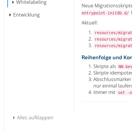
Whitelabeling
Neue Migrationsskrip
entrypoint-initdb.d/
Entwicklung
Aktuell:
resources/migra
resources/migra
resources/migra
Reihenfolge und Ko
Skripte als
NN-be
Skripte idempote
Abschlussmarker i
nur einmal laufen
Immer mit
set -o
Alles aufklappen