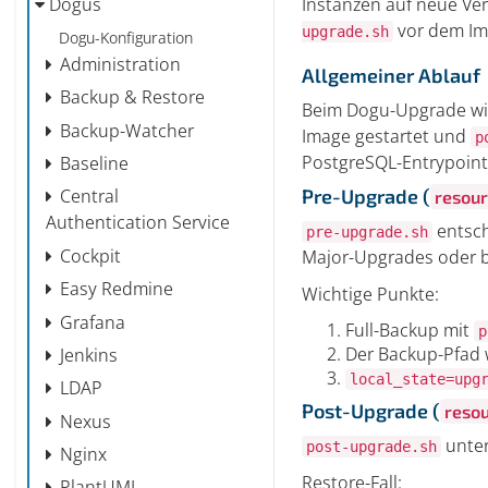
Instanzen auf neue Ve
Dogus
vor dem I
upgrade.sh
Dogu-Konfiguration
Administration
Allgemeiner Ablauf
Backup & Restore
Beim Dogu-Upgrade wir
Backup-Watcher
Image gestartet und
p
PostgreSQL-Entrypoint
Baseline
Pre-Upgrade (
Central
resou
Authentication Service
entsch
pre-upgrade.sh
Cockpit
Major-Upgrades oder b
Easy Redmine
Wichtige Punkte:
Grafana
Full-Backup mit
p
Der Backup-Pfad w
Jenkins
local_state=upg
LDAP
Post-Upgrade (
reso
Nexus
unter
post-upgrade.sh
Nginx
Restore-Fall:
PlantUML