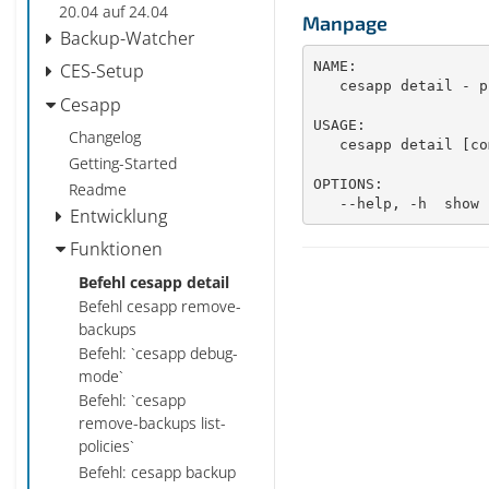
20.04 auf 24.04
Manpage
Backup-Watcher
NAME:

CES-Setup
   cesapp detail - print details about a registered dogu

Cesapp
USAGE:

Changelog
   cesapp detail [command options] <dogu-name>

Getting-Started
OPTIONS:

Readme
   --help, -h  sho
Entwicklung
Funktionen
Befehl cesapp detail
Befehl cesapp remove-
backups
Befehl: `cesapp debug-
mode`
Befehl: `cesapp
remove-backups list-
policies`
Befehl: cesapp backup