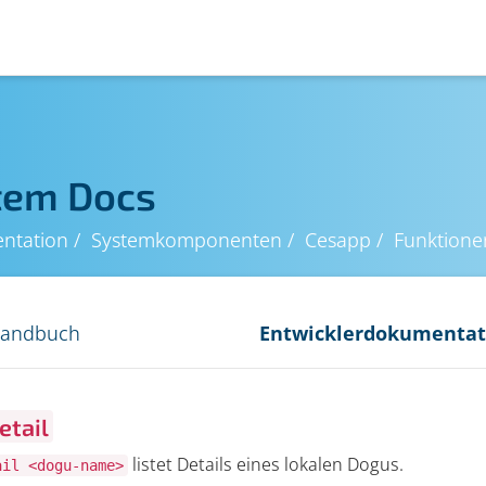
tem Docs
ntation
Systemkomponenten
Cesapp
Funktione
handbuch
Entwicklerdokumentat
etail
listet Details eines lokalen Dogus.
ail <dogu-name>