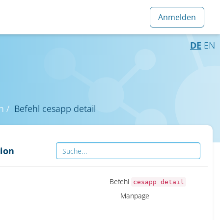
DE
EN
n
Befehl cesapp detail
ion
Befehl
cesapp detail
Manpage