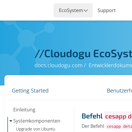
//
Cloudogu EcoSys
docs.cloudogu.com
Entwicklerdokume
Getting Started
Benutzer
Einleitung
Befehl
cesapp d
Systemkomponenten
Der Befehl
cesapp det
Upgrade von Ubuntu