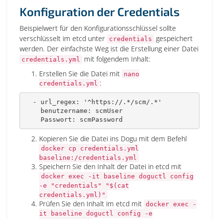
Konfiguration der Credentials
Beispielwert für den Konfigurationsschlüssel sollte
verschlüsselt im etcd unter
gespeichert
credentials
werden. Der einfachste Weg ist die Erstellung einer Datei
mit folgendem Inhalt:
credentials.yml
Erstellen Sie die Datei mit
nano
:
credentials.yml
-
url_regex
:
'^https://.*/scm/.*'
benutzername
:
 scmUser

Passwort
:
 scmPassword
Kopieren Sie die Datei ins Dogu mit dem Befehl
docker cp credentials.yml
baseline:/credentials.yml
Speichern Sie den Inhalt der Datei in etcd mit
docker exec -it baseline doguctl config
-e "credentials" "$(cat
credentials.yml)"
Prüfen Sie den Inhalt im etcd mit
docker exec -
it baseline doguctl config -e