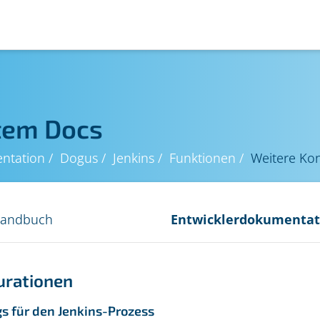
tem Docs
ntation
Dogus
Jenkins
Funktionen
Weitere Kon
handbuch
Entwicklerdokumentat
urationen
gs für den Jenkins-Prozess