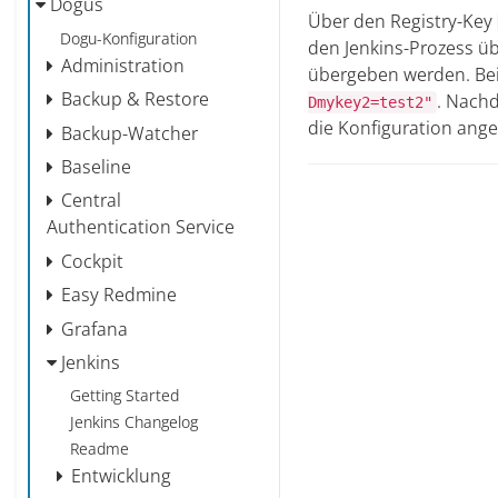
Dogus
Über den Registry-Key
Dogu-Konfiguration
den Jenkins-Prozess ü
Administration
übergeben werden. Bei
Backup & Restore
. Nachd
Dmykey2=test2"
die Konfiguration ang
Backup-Watcher
Baseline
Central
Authentication Service
Cockpit
Easy Redmine
Grafana
Jenkins
Getting Started
Jenkins Changelog
Readme
Entwicklung