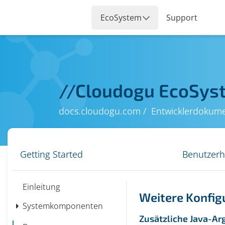
//
Cloudogu EcoSys
docs.cloudogu.com
Entwicklerdokume
Getting Started
Benutzer
Einleitung
Weitere Konfig
Systemkomponenten
Zusätzliche Java-Ar