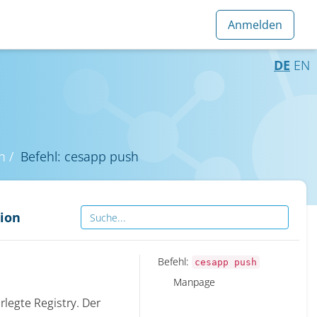
DE
EN
n
Befehl: cesapp push
ion
Befehl:
cesapp push
Manpage
rlegte Registry. Der