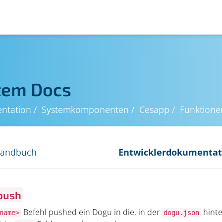
tem Docs
ntation
Systemkomponenten
Cesapp
Funktione
handbuch
Entwicklerdokumentat
push
Befehl pushed ein Dogu in die, in der
hinte
name>
dogu.json