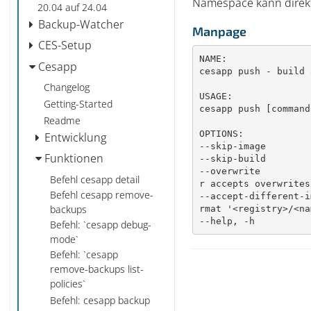
Namespace kann direk
20.04 auf 24.04
Backup-Watcher
Manpage
CES-Setup
NAME:

Cesapp
cesapp push - build 
Changelog
USAGE:

Getting-Started
cesapp push [command
Readme
OPTIONS:

Entwicklung
--skip-image        
Funktionen
--skip-build        
--overwrite         
Befehl cesapp detail
r accepts overwrites
Befehl cesapp remove-
--accept-different-i
backups
rmat '<registry>/<na
--help, -h          
Befehl: `cesapp debug-
mode`
Befehl: `cesapp
remove-backups list-
policies`
Befehl: cesapp backup