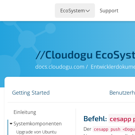
//
Cloudogu EcoSys
docs.cloudogu.com
Entwicklerdokume
Getting Started
Benutzer
Einleitung
Befehl:
cesapp 
Systemkomponenten
Der
cesapp push <Dogu
Upgrade von Ubuntu