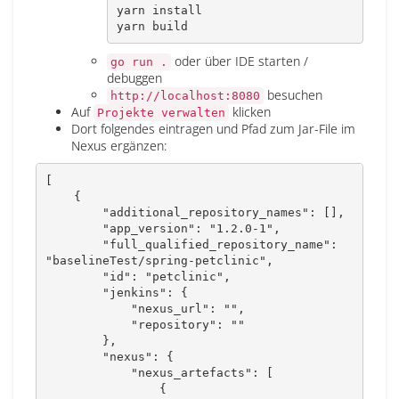
yarn
install
yarn
 build
oder über IDE starten /
go run .
debuggen
besuchen
http://localhost:8080
Auf
klicken
Projekte verwalten
Dort folgendes eintragen und Pfad zum Jar-File im
Nexus ergänzen:
[

    {

        "additional_repository_names": [],

        "app_version": "1.2.0-1",

        "full_qualified_repository_name": 
"baselineTest/spring-petclinic",

        "id": "petclinic",

        "jenkins": {

            "nexus_url": "",

            "repository": ""

        },

        "nexus": {

            "nexus_artefacts": [

                {
