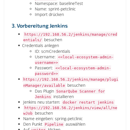
Namespace: baselineTest
Name: sprint-petclinic
Import drücken
3. Vorbereitung Jenkins
https://192.168.56.2/jenkins/manage/cred
besuchen
entials/
Credentials anlegen
ID: scmCredentials
Username:
<<local-ecosystem-admin-
username>>
Passwort:
<<local-ecosystem-admin-
password>>
https://192.168.56.2/jenkins/manage/plugi
besuchen
nManager/available
Das Plugin
SonarQube Scanner for
installieren
Jenkins
Jenkins neu starten:
docker restart jenkins
https://192.168.56.2/jenkins/view/all/ne
besuchen
wJob
Name eingeben: spring-petclinic
Den Punkt
auswählen
Pipeline
Auf
klicken
weiter