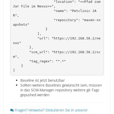
                    "location": "<<Pfad zum 
Jar File im Nexus>>",

                    "name": "Petclinic JA
R",

                    "repository": "maven-sn
apshots"

                }

            ],

            "url": "https://192.168.56.2/ne
xus"

        },

        "scm_url": "https://192.168.56.2/sc
m",

        "tag_regex": "^.*"

    }

]
Baseline ist jetzt benutzbar
Sollten weitere Baselines gewünscht sein, müssen
in das SCM-Manager-repository weitere git-Tags
gepushed werden
Fragen? Hinweise? Diskutieren Sie in unserer