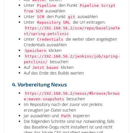
Unter
den Punkt
Pipeline
Pipeline Script
auswählen
from SCM
Unter
den Punkt
auswählen
SCM
git
Unter
die Url eintragen:
Repository URL
https://192.168.56.2/scm/repo/baselineTe
st/spring-petclinic
Unter
die weiter oben angelegten
Credentials
Credentials auswählen
klicken
Speichern
https://192.168.56.2/jenkins/job/spring-
besuchen
petclinic/
Auf
klicken
Jetzt bauen
Auf das Ende des Builds warten
4. Vorbereitung Nexus
https://192.168.56.2/nexus/#browse/brows
besuchen
e:maven-snapshots
Im Repository nach der zuvor von Jenkins
erzeugten Jar-Datei suchen
Jar auswählen und
kopieren
Path
Die folgenden Schritte sind nur notwending, falls
das Baseline-Dogu nicht installiert ist und nicht
über das lokale CES installiert werden soll