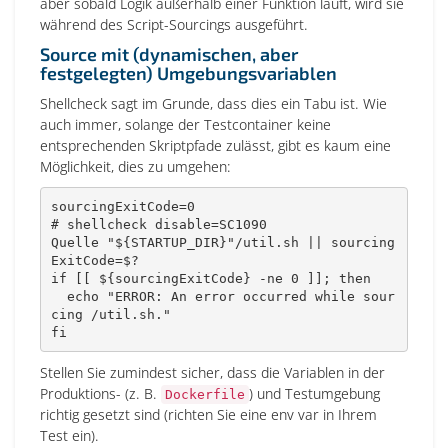
aber sobald Logik außerhalb einer Funktion läuft, wird sie
während des Script-Sourcings ausgeführt.
Source mit (dynamischen, aber
festgelegten) Umgebungsvariablen
Shellcheck sagt im Grunde, dass dies ein Tabu ist. Wie
auch immer, solange der Testcontainer keine
entsprechenden Skriptpfade zulässt, gibt es kaum eine
Möglichkeit, dies zu umgehen:
sourcingExitCode
=
0
# shellcheck disable=SC1090
Quelle 
"
${STARTUP_DIR}
"
/util.sh 
||
sourcing
ExitCode
=
$?
if
[
[
${sourcingExitCode}
 -ne 
0
]
]
;
then
echo
"ERROR: An error occurred while sour
cing /util.sh."
fi
Stellen Sie zumindest sicher, dass die Variablen in der
Produktions- (z. B.
) und Testumgebung
Dockerfile
richtig gesetzt sind (richten Sie eine env var in Ihrem
Test ein).