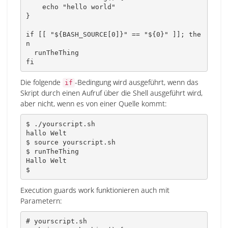
echo
"hello world"
}
if
[
[
"
${
BASH_SOURCE
[
0
]
}
"
==
"
${0}
"
]
]
;
the
n
fi
Die folgende
-Bedingung wird ausgeführt, wenn das
if
Skript durch einen Aufruf über die Shell ausgeführt wird,
aber nicht, wenn es von einer Quelle kommt:
$ ./yourscript.sh

hallo Welt

$ 
source
 yourscript.sh

$ runTheThing

Hallo Welt

$
Execution guards work funktionieren auch mit
Parametern:
# yourscript.sh