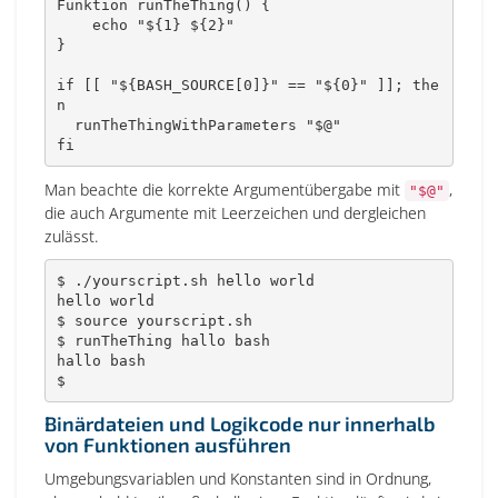
Funktion 
runTheThing
(
)
{
echo
"
${1}
${2}
"
}
if
[
[
"
${
BASH_SOURCE
[
0
]
}
"
==
"
${0}
"
]
]
;
the
n
  runTheThingWithParameters 
"
$@
"
fi
Man beachte die korrekte Argumentübergabe mit
,
"$@"
die auch Argumente mit Leerzeichen und dergleichen
zulässt.
$ ./yourscript.sh hello world

hello world

$ 
source
 yourscript.sh

$ runTheThing hallo 
bash
hallo 
bash
$
Binärdateien und Logikcode nur innerhalb
von Funktionen ausführen
Umgebungsvariablen und Konstanten sind in Ordnung,